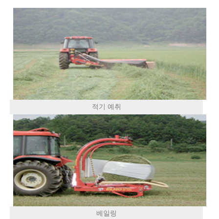
적기 예취
베일링