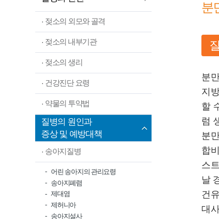
분
젖소의 외모와 골격
젖소의 내부기관
젖소의 생리
분만
건강진단 요령
지방
약물의 투약법
할 
럼 
질병의 원인과
증상 및 예방대책
분만
합비
송아지질병
스트
어린 송아지의 관리요령
날 
송아지폐렴
건유우
제대염
제허니아
대사
송아지설사