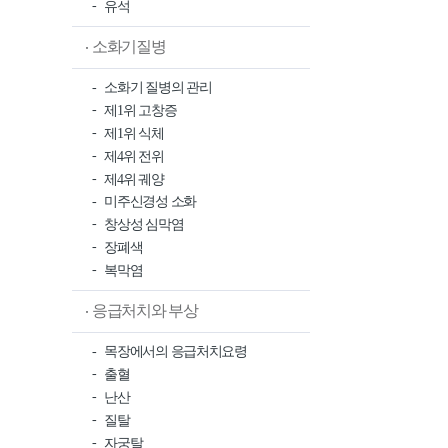
유석
소화기질병
소화기 질병의 관리
제1위 고창증
제1위 식체
제4위 전위
제4위 궤양
미주신경성 소화
창상성 심막염
장폐색
복막염
응급처치와 부상
목장에서의 응급처치요령
출혈
난산
질탈
자궁탈