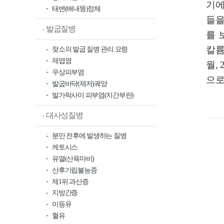
기에
태변(배내똥)정체
들을
발굽질병
를 
칼륨
젖소의 발굽 질병 관리 요령
제엽염
월,
우상피부염
으로
발굽바닥(제저)궤양
발가락사이 피부염(지간부란)
대사성질병
분만 전후에 발생하는 질병
케토시스
유열(산욕마비)
산후기립불능증
제1위 과산증
지방간증
이등유
혈유