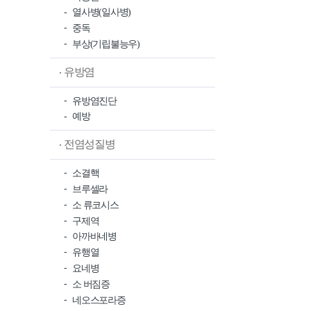
열사병(일사병)
중독
부상(기립불능우)
유방염
유방염진단
예방
전염성질병
소결핵
브루셀라
소 류코시스
구제역
아까바네병
유행열
요네병
소 버짐증
네오스포라증