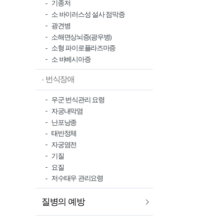
기종저
소 바이러스성 설사 점막증
광견병
소해면상뇌증(광우병)
소형 파이로플라즈마증
소 바베시아증
번식장애
우군 번식관리 요령
자궁내막염
난포낭종
태반정체
자궁염전
기질
요질
저수태우 관리요령
질병의 예방