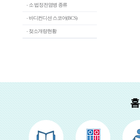
소 법정전염병 종류
바디컨디션 스코어(BCS)
젖소개량현황
홈