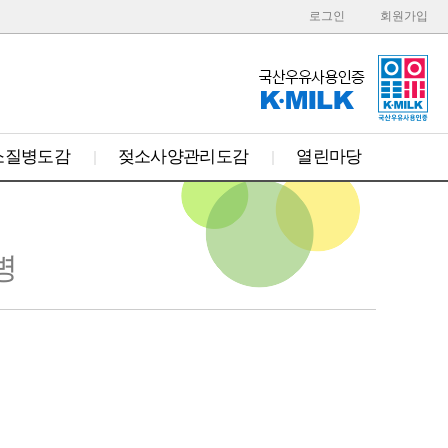
로그인
회원가입
소질병도감
젖소사양관리도감
열린마당
병