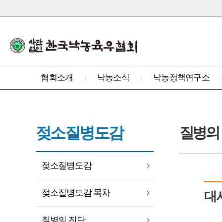
협회소개
낙농소식
낙농정책연구소
젖소질병도감
질병의 
젖소질병도감
젖소질병도감 목차
대
질병의 진단