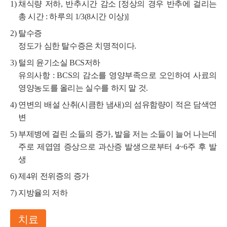
채식량 저하, 반추시간 감소 [정상의 경우 반추에 걸리는
총 시간 : 하루의 1/3(8시간 이상)]
탈수증
정도가 심한 탈수증은 치명적이다.
털의 윤기소실 BCS저하
유의사항 : BCS의 감소를 영양부족으로 오인하여 사료의
영양농도를 올리는 실수를 하지 말 것.
연변의 배설 산취(시큼한 냄새)의 섬유함량이 적은 담색연
변
부제병에 걸린 소들의 증가, 발을 저는 소들이 늘어 나는데
주로 제엽염 증상으로 과산증 발생으로부터 4~6주 후 발
생
제4위 전위증의 증가
지방율의 저하
치료