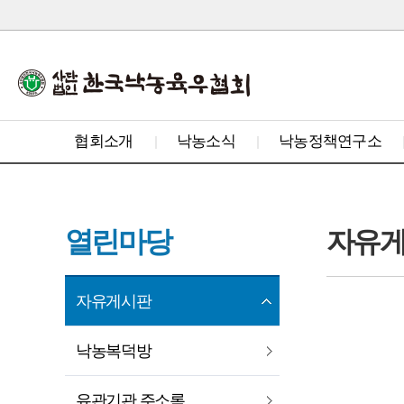
협회소개
낙농소식
낙농정책연구소
열린마당
자유
자유게시판
낙농복덕방
유관기관 주소록