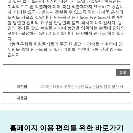
고 있는 쌀 직불금이 이러한 이유에서 도입 되었듯이 한농연은
지속적으로 밭 직불제에 이어 축산 직불제까지 요구하고 있습니
다. 이러한 요구가 반드시 관철될 수 있도록 하반기 더욱 혼신의
노력을 기울일 것입니다. 낙농육우 동지들도 농민으로서 받아야
할 당연한 권리와 요구를 한농연과 함께 외치며 나아갑시다. 농
민의 권리를 찾고 농촌을 지키며 농업을 영위하는 활동에 단체의
구분은 필요하지 않다고 생각합니다. 동지애적 연대로 함께 합시
다.
낙농육우협회 회원동지들의 무궁한 발전과 건승을 기원하며 권
두언을 통해 인사드릴 수 있는 기회를 주신데 대해 깊이 감사드
립니다.
목록
이전글
2009년 11월호 권두언<선진 낙농산업 발전을 향한 새로운 역사를 위해>
다음글
홈페이지 이용 편의를 위한 바로가기