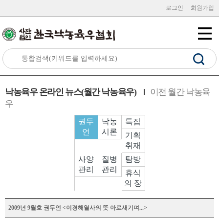
로그인
회원가입
낙농육우 온라인 뉴스(월간 낙농육우)
이전 월간 낙농육
우
권두
낙농
특집
언
시론
기획
취재
사양
질병
탐방
관리
관리
휴식
의 장
2009년 9월호 권두언 <이경해열사의 뜻 아로새기며...>