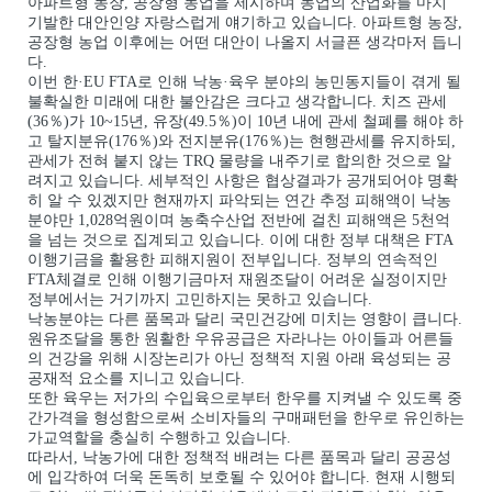
아파트형 농장, 공장형 농업을 제시하며 농업의 산업화를 마치
기발한 대안인양 자랑스럽게 얘기하고 있습니다. 아파트형 농장,
공장형 농업 이후에는 어떤 대안이 나올지 서글픈 생각마저 듭니
다.
이번 한·EU FTA로 인해 낙농·육우 분야의 농민동지들이 겪게 될
불확실한 미래에 대한 불안감은 크다고 생각합니다. 치즈 관세
(36％)가 10~15년, 유장(49.5％)이 10년 내에 관세 철폐를 해야 하
고 탈지분유(176％)와 전지분유(176％)는 현행관세를 유지하되,
관세가 전혀 붙지 않는 TRQ 물량을 내주기로 합의한 것으로 알
려지고 있습니다. 세부적인 사항은 협상결과가 공개되어야 명확
히 알 수 있겠지만 현재까지 파악되는 연간 추정 피해액이 낙농
분야만 1,028억원이며 농축수산업 전반에 걸친 피해액은 5천억
을 넘는 것으로 집계되고 있습니다. 이에 대한 정부 대책은 FTA
이행기금을 활용한 피해지원이 전부입니다. 정부의 연속적인
FTA체결로 인해 이행기금마저 재원조달이 어려운 실정이지만
정부에서는 거기까지 고민하지는 못하고 있습니다.
낙농분야는 다른 품목과 달리 국민건강에 미치는 영향이 큽니다.
원유조달을 통한 원활한 우유공급은 자라나는 아이들과 어른들
의 건강을 위해 시장논리가 아닌 정책적 지원 아래 육성되는 공
공재적 요소를 지니고 있습니다.
또한 육우는 저가의 수입육으로부터 한우를 지켜낼 수 있도록 중
간가격을 형성함으로써 소비자들의 구매패턴을 한우로 유인하는
가교역할을 충실히 수행하고 있습니다.
따라서, 낙농가에 대한 정책적 배려는 다른 품목과 달리 공공성
에 입각하여 더욱 돈독히 보호될 수 있어야 합니다. 현재 시행되