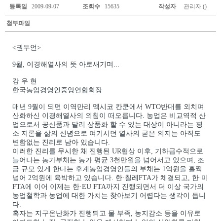
등록일
2009-09-07
조회수
15635
작성자
관리자 ()
첨부파일
<권두언>
9월, 이경해열사의 뜻 아로새기며...
강 우 현
한국농업경영인중앙연합회장
매년 9월이 되면 이역만리 멕시코 칸쿤에서 WTO반대를 외치며
산화하신 이경해열사의 외침이 떠오릅니다. 농업은 비교역적 산
업으로서 공산품과 달리 상품화 할 수 있는 대상이 아니라는 평
소 지론을 삶의 신념으로 여기시던 열사의 굳은 의지는 아직도
변함없는 진리로 남아 있습니다.
이러한 진리를 무시한 채 진행된 UR협상 이후, 기하급수적으로
늘어나는 농가부채는 농가 평균 3천만원을 넘어서고 있으며, 조
금 규모 있게 한다는 후계농업경영인들의 부채는 1억원을 훌쩍
넘어 2억원에 육박하고 있습니다. 한·칠레FTA가 체결되고, 한·미
FTA에 이어 이제는 한·EU FTA까지 진행되면서 더 이상 국가의
농업철학과 농업에 대한 가치는 찾아보기 어렵다는 생각이 듭니
다.
혹자는 지구온난화가 진행되고 물 부족, 농지감소 등을 이유로